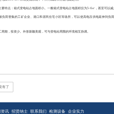
要特点：箱式变电站占地面积小。一般箱式变电站占地面积仅为5~6㎡，甚至可以减少3
负荷密集的工矿企业、港口和居民住宅小区等场所，可以使高电压供电延伸到负荷中
周期，投资少。外形新颖美观，可与变电站周围的环境相互协调。
没有了
闻资讯
招贤纳士
联系我们
检测设备
企业实力