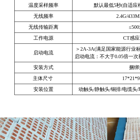
温度采样频率
默认最低5秒(自适应
无线频率
2.4G/433M
无线传输距离
≤50
工作电源
CT感
＞2A-3A(满足国家能源行业标准N
启动电流
启动电流：不大于0.05倍一次额
安装方式
捆绑
主体尺寸
17*21
安装位置
动触头/静触头/铜排/电缆头