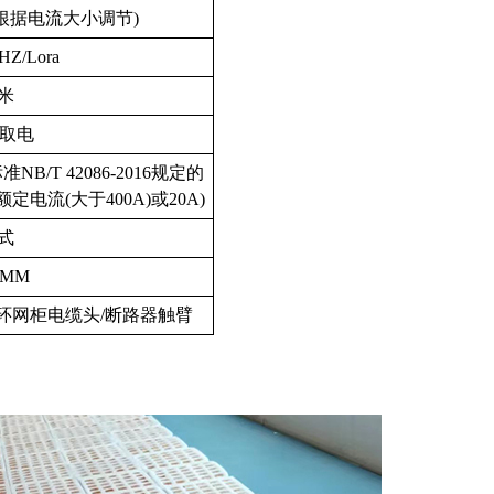
根据电流大小调节)
HZ/Lora
0米
应取电
B/T 42086-2016规定的
定电流(大于400A)或20A)
式
*9MM
/环网柜电缆头/断路器触臂